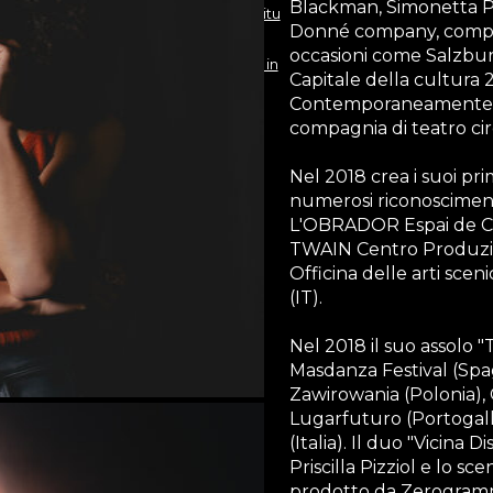
Blackman, Simonetta P
Two out of three in situ
Donné company, compagn
occasioni come Salzbur
The home of Camila in
Capitale della cultura 2
Contemporaneamente pa
situ
compagnia di teatro ci
Articolo IL
Nel 2018 crea i suoi pri
numerosi riconoscimenti
L'OBRADOR Espai de Cr
TWAIN Centro Produzion
Officina delle arti sce
(IT).
Nel 2018 il suo assolo 
Masdanza Festival (Spag
Zawirowania (Polonia), 
Lugarfuturo (Portogall
(Italia). Il duo "Vicina 
Priscilla Pizziol e lo 
prodotto da Zerogrammi,