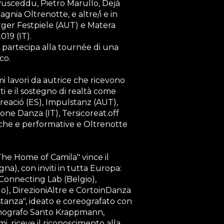
usceddu, Pietro Marullo, Dejà
ia Oltrenotte, e altre/i e in
ger Festpiele (AUT) e Matera
019 (IT).
rtecipa alla tournée di una
rco.
mi lavori da autrice che ricevono
 e il sostegno di realtà come
eació (ES), Impulstanz (AUT),
e Danza (IT), Tersicoreat.off
niche e performative e Oltrenotte
"The Home of Camila" vince il
na), con inviti in tutta Europa:
Connecting Lab (Belgio),
o), DirezioniAltre e CortoinDanza
Distanza", ideato e coreografato con
scenografo Santo Krappmann,
 riceve il riconoscimento alla