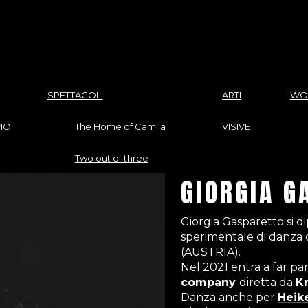
SPETTACOLI
ARTI
WO
MO
The Home of Camila
VISIVE
Two out of three
GIORGIA G
Vicina Distanza
Giorgia Gasparetto si d
Al(l)one
sperimentale di danza
(AUSTRIA).
Memo
Nel 2021 entra a far pa
company
diretta da
Kr
Anonima
Danza anche per
Heik