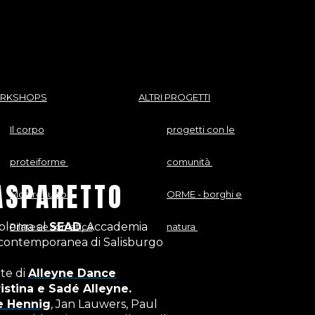
RKSHOPS
ALTRI PROGETTI
Il corpo
progetti con le
proteiforme
comunità
ASPARETTO
Mostro tutto
ORME - borghi e
iploma al
SEAD
, Accademia
Pilates e somatica
natura
 contemporanea di Salisburgo
rte di
Alleyne Dance
istina e Sadé Alleyne.
e Hennig
, Jan Lauwers, Paul